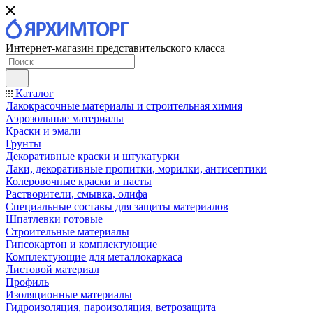
Интернет-магазин представительского класса
Каталог
Лакокрасочные материалы и строительная химия
Аэрозольные материалы
Краски и эмали
Грунты
Декоративные краски и штукатурки
Лаки, декоративные пропитки, морилки, антисептики
Колеровочные краски и пасты
Растворители, смывка, олифа
Специальные составы для защиты материалов
Шпатлевки готовые
Строительные материалы
Гипсокартон и комплектующие
Комплектующие для металлокаркаса
Листовой материал
Профиль
Изоляционные материалы
Гидроизоляция, пароизоляция, ветрозащита