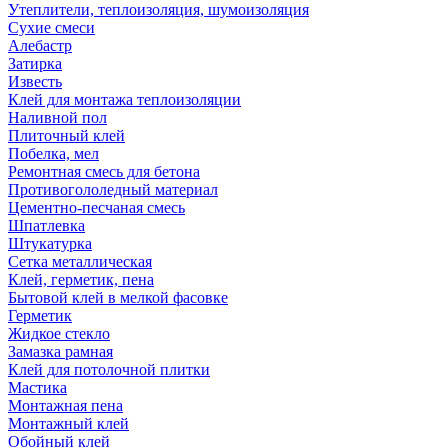
Утеплители, теплоизоляция, шумоизоляция
Сухие смеси
Алебастр
Затирка
Известь
Клей для монтажа теплоизоляции
Наливной пол
Плиточный клей
Побелка, мел
Ремонтная смесь для бетона
Противогололедный материал
Цементно-песчаная смесь
Шпатлевка
Штукатурка
Сетка металлическая
Клей, герметик, пена
Бытовой клей в мелкой фасовке
Герметик
Жидкое стекло
Замазка рамная
Клей для потолочной плитки
Мастика
Монтажная пена
Монтажный клей
Обойный клей