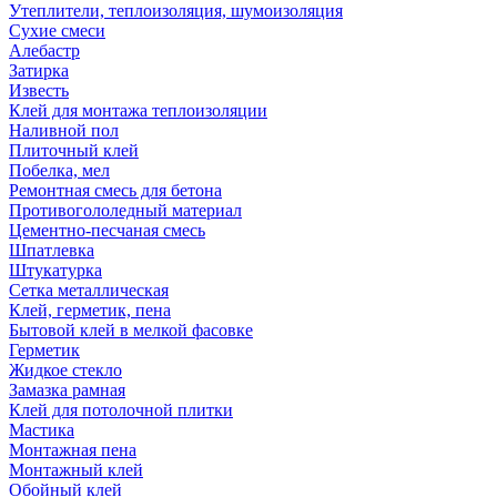
Утеплители, теплоизоляция, шумоизоляция
Сухие смеси
Алебастр
Затирка
Известь
Клей для монтажа теплоизоляции
Наливной пол
Плиточный клей
Побелка, мел
Ремонтная смесь для бетона
Противогололедный материал
Цементно-песчаная смесь
Шпатлевка
Штукатурка
Сетка металлическая
Клей, герметик, пена
Бытовой клей в мелкой фасовке
Герметик
Жидкое стекло
Замазка рамная
Клей для потолочной плитки
Мастика
Монтажная пена
Монтажный клей
Обойный клей