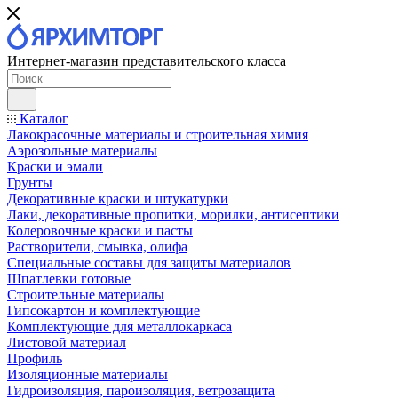
Интернет-магазин представительского класса
Каталог
Лакокрасочные материалы и строительная химия
Аэрозольные материалы
Краски и эмали
Грунты
Декоративные краски и штукатурки
Лаки, декоративные пропитки, морилки, антисептики
Колеровочные краски и пасты
Растворители, смывка, олифа
Специальные составы для защиты материалов
Шпатлевки готовые
Строительные материалы
Гипсокартон и комплектующие
Комплектующие для металлокаркаса
Листовой материал
Профиль
Изоляционные материалы
Гидроизоляция, пароизоляция, ветрозащита