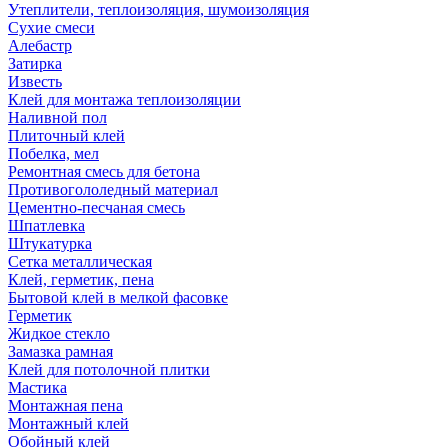
Утеплители, теплоизоляция, шумоизоляция
Сухие смеси
Алебастр
Затирка
Известь
Клей для монтажа теплоизоляции
Наливной пол
Плиточный клей
Побелка, мел
Ремонтная смесь для бетона
Противогололедный материал
Цементно-песчаная смесь
Шпатлевка
Штукатурка
Сетка металлическая
Клей, герметик, пена
Бытовой клей в мелкой фасовке
Герметик
Жидкое стекло
Замазка рамная
Клей для потолочной плитки
Мастика
Монтажная пена
Монтажный клей
Обойный клей