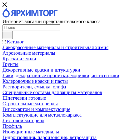
Интернет-магазин представительского класса
Каталог
Лакокрасочные материалы и строительная химия
Аэрозольные материалы
Краски и эмали
Грунты
Декоративные краски и штукатурки
Лаки, декоративные пропитки, морилки, антисептики
Колеровочные краски и пасты
Растворители, смывка, олифа
Специальные составы для защиты материалов
Шпатлевки готовые
Строительные материалы
Гипсокартон и комплектующие
Комплектующие для металлокаркаса
Листовой материал
Профиль
Изоляционные материалы
Гидроизоляция, пароизоляция, ветрозащита