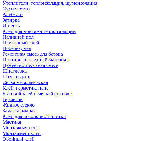
Утеплители, теплоизоляция, шумоизоляция
Сухие смеси
Алебастр
Затирка
Известь
Клей для монтажа теплоизоляции
Наливной пол
Плиточный клей
Побелка, мел
Ремонтная смесь для бетона
Противогололедный материал
Цементно-песчаная смесь
Шпатлевка
Штукатурка
Сетка металлическая
Клей, герметик, пена
Бытовой клей в мелкой фасовке
Герметик
Жидкое стекло
Замазка рамная
Клей для потолочной плитки
Мастика
Монтажная пена
Монтажный клей
Обойный клей