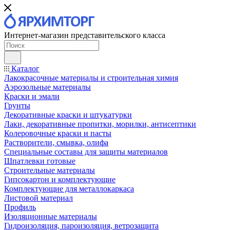
Интернет-магазин представительского класса
Каталог
Лакокрасочные материалы и строительная химия
Аэрозольные материалы
Краски и эмали
Грунты
Декоративные краски и штукатурки
Лаки, декоративные пропитки, морилки, антисептики
Колеровочные краски и пасты
Растворители, смывка, олифа
Специальные составы для защиты материалов
Шпатлевки готовые
Строительные материалы
Гипсокартон и комплектующие
Комплектующие для металлокаркаса
Листовой материал
Профиль
Изоляционные материалы
Гидроизоляция, пароизоляция, ветрозащита