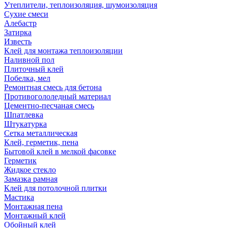
Утеплители, теплоизоляция, шумоизоляция
Сухие смеси
Алебастр
Затирка
Известь
Клей для монтажа теплоизоляции
Наливной пол
Плиточный клей
Побелка, мел
Ремонтная смесь для бетона
Противогололедный материал
Цементно-песчаная смесь
Шпатлевка
Штукатурка
Сетка металлическая
Клей, герметик, пена
Бытовой клей в мелкой фасовке
Герметик
Жидкое стекло
Замазка рамная
Клей для потолочной плитки
Мастика
Монтажная пена
Монтажный клей
Обойный клей