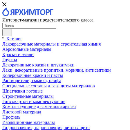
Интернет-магазин представительского класса
Каталог
Лакокрасочные материалы и строительная химия
Аэрозольные материалы
Краски и эмали
Грунты
Декоративные краски и штукатурки
Лаки, декоративные пропитки, морилки, антисептики
Колеровочные краски и пасты
Растворители, смывка, олифа
Специальные составы для защиты материалов
Шпатлевки готовые
Строительные материалы
Гипсокартон и комплектующие
Комплектующие для металлокаркаса
Листовой материал
Профиль
Изоляционные материалы
Гидроизоляция, пароизоляция, ветрозащита