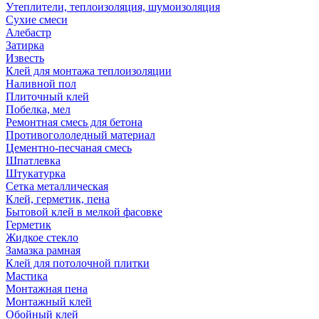
Утеплители, теплоизоляция, шумоизоляция
Сухие смеси
Алебастр
Затирка
Известь
Клей для монтажа теплоизоляции
Наливной пол
Плиточный клей
Побелка, мел
Ремонтная смесь для бетона
Противогололедный материал
Цементно-песчаная смесь
Шпатлевка
Штукатурка
Сетка металлическая
Клей, герметик, пена
Бытовой клей в мелкой фасовке
Герметик
Жидкое стекло
Замазка рамная
Клей для потолочной плитки
Мастика
Монтажная пена
Монтажный клей
Обойный клей