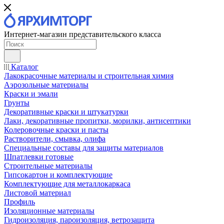
Интернет-магазин представительского класса
Каталог
Лакокрасочные материалы и строительная химия
Аэрозольные материалы
Краски и эмали
Грунты
Декоративные краски и штукатурки
Лаки, декоративные пропитки, морилки, антисептики
Колеровочные краски и пасты
Растворители, смывка, олифа
Специальные составы для защиты материалов
Шпатлевки готовые
Строительные материалы
Гипсокартон и комплектующие
Комплектующие для металлокаркаса
Листовой материал
Профиль
Изоляционные материалы
Гидроизоляция, пароизоляция, ветрозащита