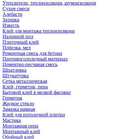
Утеплители, теплоизоляция, шумоизоляция
Сухие смеси
Алебастр
Затирка
Известь
Клей для монтажа теплоизоляции
Наливной пол
Плиточный клей
Побелка, мел
Ремонтная смесь для бетона
Противогололедный материал
Цементно-песчаная смесь
Шпатлевка
Штукатурка
Сетка металлическая
Клей, герметик, пена
Бытовой клей в мелкой фасовке
Герметик
Жидкое стекло
Замазка рамная
Клей для потолочной плитки
Мастика
Монтажная пена
Монтажный клей
Обойный клей