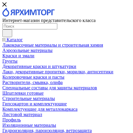
Интернет-магазин представительского класса
Каталог
Лакокрасочные материалы и строительная химия
Аэрозольные материалы
Краски и эмали
Грунты
Декоративные краски и штукатурки
Лаки, декоративные пропитки, морилки, антисептики
Колеровочные краски и пасты
Растворители, смывка, олифа
Специальные составы для защиты материалов
Шпатлевки готовые
Строительные материалы
Гипсокартон и комплектующие
Комплектующие для металлокаркаса
Листовой материал
Профиль
Изоляционные материалы
Гидроизоляция, пароизоляция, ветрозащита