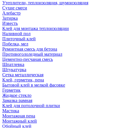
Утеплители, теплоизоляция, шумоизоляция
Сухие смеси
Алебастр
Затирка
Известь
Клей для монтажа теплоизоляции
Наливной пол
Плиточный клей
Побелка, мел
Ремонтная смесь для бетона
Противогололедный материал
Цементно-песчаная смесь
Шпатлевка
Штукатурка
Сетка металлическая
Клей, герметик, пена
Бытовой клей в мелкой фасовке
Герметик
Жидкое стекло
Замазка рамная
Клей для потолочной плитки
Мастика
Монтажная пена
Монтажный клей
Обойный клей