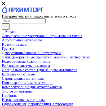
Интернет-магазин представительского класса
Каталог
Лакокрасочные материалы и строительная химия
Аэрозольные материалы
Краски и эмали
Грунты
Декоративные краски и штукатурки
Лаки, декоративные пропитки, морилки, антисептики
Колеровочные краски и пасты
Растворители, смывка, олифа
Специальные составы для защиты материалов
Шпатлевки готовые
Строительные материалы
Гипсокартон и комплектующие
Комплектующие для металлокаркаса
Листовой материал
Профиль
Изоляционные материалы
Гидроизоляция, пароизоляция, ветрозащита