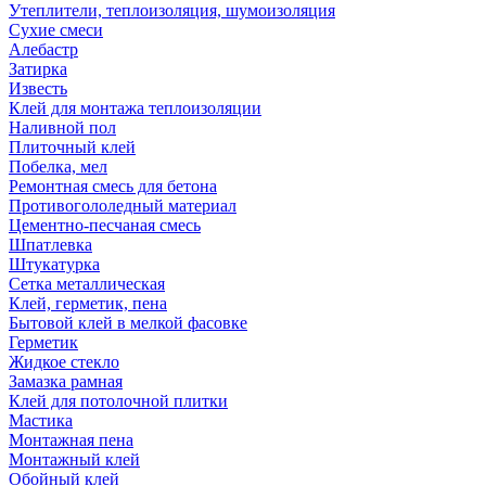
Утеплители, теплоизоляция, шумоизоляция
Сухие смеси
Алебастр
Затирка
Известь
Клей для монтажа теплоизоляции
Наливной пол
Плиточный клей
Побелка, мел
Ремонтная смесь для бетона
Противогололедный материал
Цементно-песчаная смесь
Шпатлевка
Штукатурка
Сетка металлическая
Клей, герметик, пена
Бытовой клей в мелкой фасовке
Герметик
Жидкое стекло
Замазка рамная
Клей для потолочной плитки
Мастика
Монтажная пена
Монтажный клей
Обойный клей