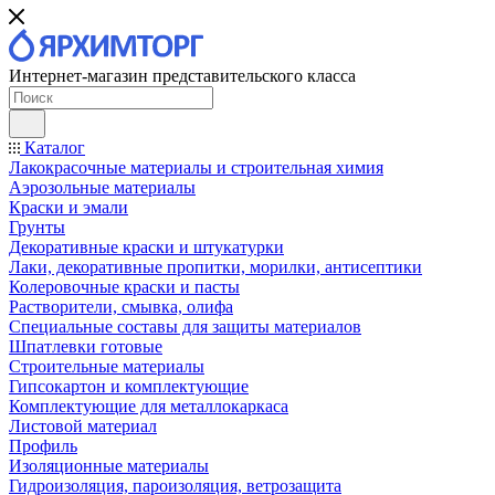
Интернет-магазин представительского класса
Каталог
Лакокрасочные материалы и строительная химия
Аэрозольные материалы
Краски и эмали
Грунты
Декоративные краски и штукатурки
Лаки, декоративные пропитки, морилки, антисептики
Колеровочные краски и пасты
Растворители, смывка, олифа
Специальные составы для защиты материалов
Шпатлевки готовые
Строительные материалы
Гипсокартон и комплектующие
Комплектующие для металлокаркаса
Листовой материал
Профиль
Изоляционные материалы
Гидроизоляция, пароизоляция, ветрозащита