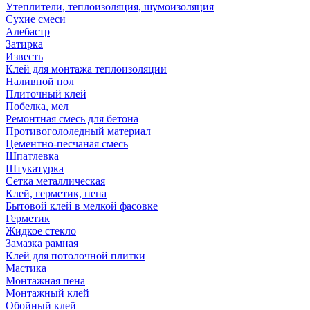
Утеплители, теплоизоляция, шумоизоляция
Сухие смеси
Алебастр
Затирка
Известь
Клей для монтажа теплоизоляции
Наливной пол
Плиточный клей
Побелка, мел
Ремонтная смесь для бетона
Противогололедный материал
Цементно-песчаная смесь
Шпатлевка
Штукатурка
Сетка металлическая
Клей, герметик, пена
Бытовой клей в мелкой фасовке
Герметик
Жидкое стекло
Замазка рамная
Клей для потолочной плитки
Мастика
Монтажная пена
Монтажный клей
Обойный клей