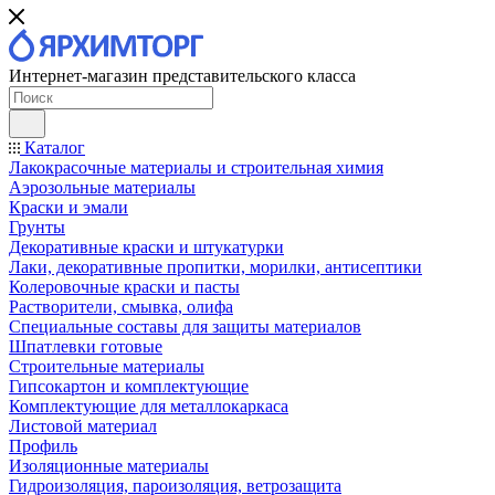
Интернет-магазин представительского класса
Каталог
Лакокрасочные материалы и строительная химия
Аэрозольные материалы
Краски и эмали
Грунты
Декоративные краски и штукатурки
Лаки, декоративные пропитки, морилки, антисептики
Колеровочные краски и пасты
Растворители, смывка, олифа
Специальные составы для защиты материалов
Шпатлевки готовые
Строительные материалы
Гипсокартон и комплектующие
Комплектующие для металлокаркаса
Листовой материал
Профиль
Изоляционные материалы
Гидроизоляция, пароизоляция, ветрозащита