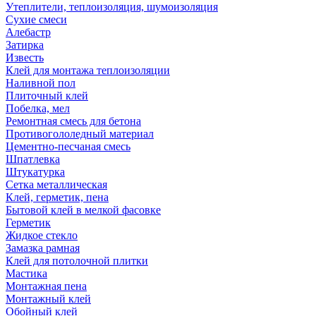
Утеплители, теплоизоляция, шумоизоляция
Сухие смеси
Алебастр
Затирка
Известь
Клей для монтажа теплоизоляции
Наливной пол
Плиточный клей
Побелка, мел
Ремонтная смесь для бетона
Противогололедный материал
Цементно-песчаная смесь
Шпатлевка
Штукатурка
Сетка металлическая
Клей, герметик, пена
Бытовой клей в мелкой фасовке
Герметик
Жидкое стекло
Замазка рамная
Клей для потолочной плитки
Мастика
Монтажная пена
Монтажный клей
Обойный клей