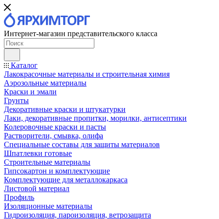
Интернет-магазин представительского класса
Каталог
Лакокрасочные материалы и строительная химия
Аэрозольные материалы
Краски и эмали
Грунты
Декоративные краски и штукатурки
Лаки, декоративные пропитки, морилки, антисептики
Колеровочные краски и пасты
Растворители, смывка, олифа
Специальные составы для защиты материалов
Шпатлевки готовые
Строительные материалы
Гипсокартон и комплектующие
Комплектующие для металлокаркаса
Листовой материал
Профиль
Изоляционные материалы
Гидроизоляция, пароизоляция, ветрозащита