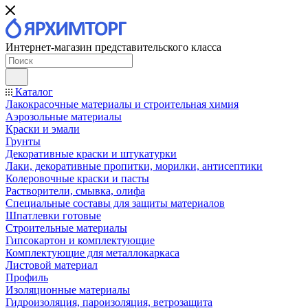
Интернет-магазин представительского класса
Каталог
Лакокрасочные материалы и строительная химия
Аэрозольные материалы
Краски и эмали
Грунты
Декоративные краски и штукатурки
Лаки, декоративные пропитки, морилки, антисептики
Колеровочные краски и пасты
Растворители, смывка, олифа
Специальные составы для защиты материалов
Шпатлевки готовые
Строительные материалы
Гипсокартон и комплектующие
Комплектующие для металлокаркаса
Листовой материал
Профиль
Изоляционные материалы
Гидроизоляция, пароизоляция, ветрозащита