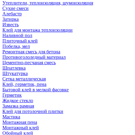
Утеплители, теплоизоляция, шумоизоляция
Сухие смеси
Алебастр
Затирка
Известь
Клей для монтажа теплоизоляции
Наливной пол
Плиточный клей
Побелка, мел
Ремонтная смесь для бетона
Противогололедный материал
Цементно-песчаная смесь
Шпатлевка
Штукатурка
Сетка металлическая
Клей, герметик, пена
Бытовой клей в мелкой фасовке
Герметик
Жидкое стекло
Замазка рамная
Клей для потолочной плитки
Мастика
Монтажная пена
Монтажный клей
Обойный клей