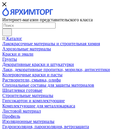
Интернет-магазин представительского класса
Каталог
Лакокрасочные материалы и строительная химия
Аэрозольные материалы
Краски и эмали
Грунты
Декоративные краски и штукатурки
Лаки, декоративные пропитки, морилки, антисептики
Колеровочные краски и пасты
Растворители, смывка, олифа
Специальные составы для защиты материалов
Шпатлевки готовые
Строительные материалы
Гипсокартон и комплектующие
Комплектующие для металлокаркаса
Листовой материал
Профиль
Изоляционные материалы
Гидроизоляция, пароизоляция, ветрозащита