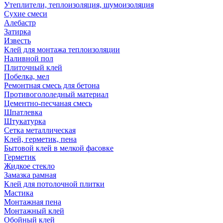
Утеплители, теплоизоляция, шумоизоляция
Сухие смеси
Алебастр
Затирка
Известь
Клей для монтажа теплоизоляции
Наливной пол
Плиточный клей
Побелка, мел
Ремонтная смесь для бетона
Противогололедный материал
Цементно-песчаная смесь
Шпатлевка
Штукатурка
Сетка металлическая
Клей, герметик, пена
Бытовой клей в мелкой фасовке
Герметик
Жидкое стекло
Замазка рамная
Клей для потолочной плитки
Мастика
Монтажная пена
Монтажный клей
Обойный клей