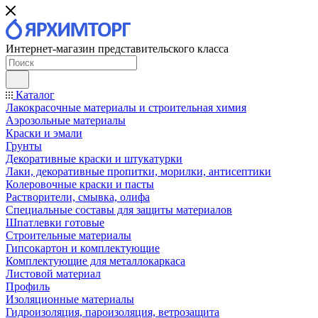
Интернет-магазин представительского класса
Каталог
Лакокрасочные материалы и строительная химия
Аэрозольные материалы
Краски и эмали
Грунты
Декоративные краски и штукатурки
Лаки, декоративные пропитки, морилки, антисептики
Колеровочные краски и пасты
Растворители, смывка, олифа
Специальные составы для защиты материалов
Шпатлевки готовые
Строительные материалы
Гипсокартон и комплектующие
Комплектующие для металлокаркаса
Листовой материал
Профиль
Изоляционные материалы
Гидроизоляция, пароизоляция, ветрозащита