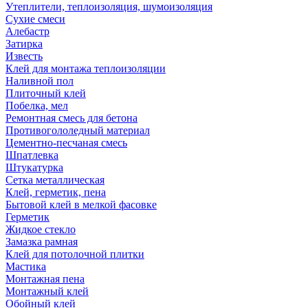
Утеплители, теплоизоляция, шумоизоляция
Сухие смеси
Алебастр
Затирка
Известь
Клей для монтажа теплоизоляции
Наливной пол
Плиточный клей
Побелка, мел
Ремонтная смесь для бетона
Противогололедный материал
Цементно-песчаная смесь
Шпатлевка
Штукатурка
Сетка металлическая
Клей, герметик, пена
Бытовой клей в мелкой фасовке
Герметик
Жидкое стекло
Замазка рамная
Клей для потолочной плитки
Мастика
Монтажная пена
Монтажный клей
Обойный клей