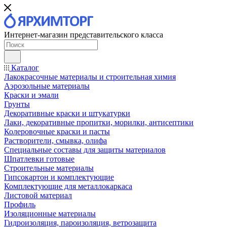
Интернет-магазин представительского класса
Каталог
Лакокрасочные материалы и строительная химия
Аэрозольные материалы
Краски и эмали
Грунты
Декоративные краски и штукатурки
Лаки, декоративные пропитки, морилки, антисептики
Колеровочные краски и пасты
Растворители, смывка, олифа
Специальные составы для защиты материалов
Шпатлевки готовые
Строительные материалы
Гипсокартон и комплектующие
Комплектующие для металлокаркаса
Листовой материал
Профиль
Изоляционные материалы
Гидроизоляция, пароизоляция, ветрозащита