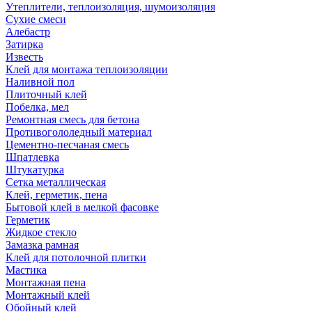
Утеплители, теплоизоляция, шумоизоляция
Сухие смеси
Алебастр
Затирка
Известь
Клей для монтажа теплоизоляции
Наливной пол
Плиточный клей
Побелка, мел
Ремонтная смесь для бетона
Противогололедный материал
Цементно-песчаная смесь
Шпатлевка
Штукатурка
Сетка металлическая
Клей, герметик, пена
Бытовой клей в мелкой фасовке
Герметик
Жидкое стекло
Замазка рамная
Клей для потолочной плитки
Мастика
Монтажная пена
Монтажный клей
Обойный клей