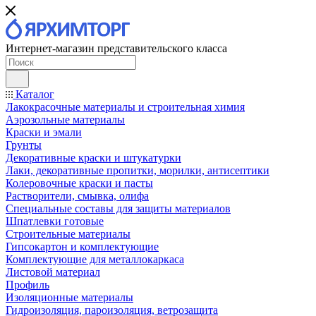
Интернет-магазин представительского класса
Каталог
Лакокрасочные материалы и строительная химия
Аэрозольные материалы
Краски и эмали
Грунты
Декоративные краски и штукатурки
Лаки, декоративные пропитки, морилки, антисептики
Колеровочные краски и пасты
Растворители, смывка, олифа
Специальные составы для защиты материалов
Шпатлевки готовые
Строительные материалы
Гипсокартон и комплектующие
Комплектующие для металлокаркаса
Листовой материал
Профиль
Изоляционные материалы
Гидроизоляция, пароизоляция, ветрозащита