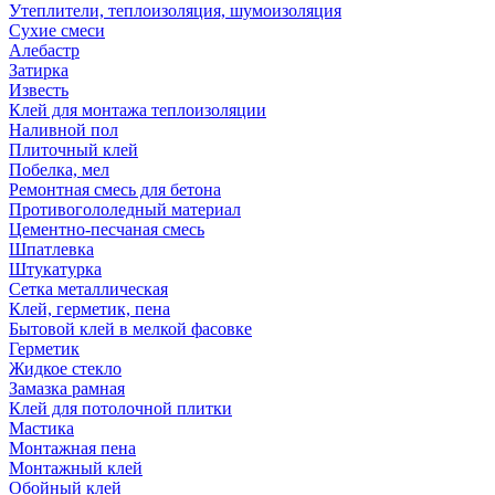
Утеплители, теплоизоляция, шумоизоляция
Сухие смеси
Алебастр
Затирка
Известь
Клей для монтажа теплоизоляции
Наливной пол
Плиточный клей
Побелка, мел
Ремонтная смесь для бетона
Противогололедный материал
Цементно-песчаная смесь
Шпатлевка
Штукатурка
Сетка металлическая
Клей, герметик, пена
Бытовой клей в мелкой фасовке
Герметик
Жидкое стекло
Замазка рамная
Клей для потолочной плитки
Мастика
Монтажная пена
Монтажный клей
Обойный клей