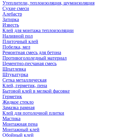
Утеплители, теплоизоляция, шумоизоляция
Сухие смеси
Алебастр
Затирка
Известь
Клей для монтажа теплоизоляции
Наливной пол
Плиточный клей
Побелка, мел
Ремонтная смесь для бетона
Противогололедный материал
Цементно-песчаная смесь
Шпатлевка
Штукатурка
Сетка металлическая
Клей, герметик, пена
Бытовой клей в мелкой фасовке
Герметик
Жидкое стекло
Замазка рамная
Клей для потолочной плитки
Мастика
Монтажная пена
Монтажный клей
Обойный клей