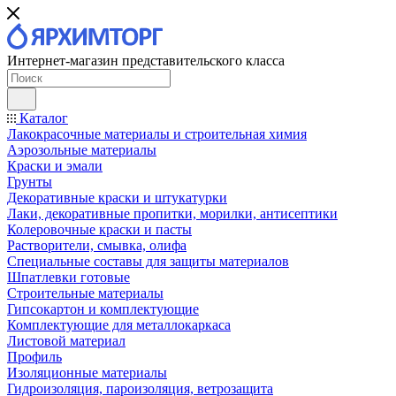
Интернет-магазин представительского класса
Каталог
Лакокрасочные материалы и строительная химия
Аэрозольные материалы
Краски и эмали
Грунты
Декоративные краски и штукатурки
Лаки, декоративные пропитки, морилки, антисептики
Колеровочные краски и пасты
Растворители, смывка, олифа
Специальные составы для защиты материалов
Шпатлевки готовые
Строительные материалы
Гипсокартон и комплектующие
Комплектующие для металлокаркаса
Листовой материал
Профиль
Изоляционные материалы
Гидроизоляция, пароизоляция, ветрозащита