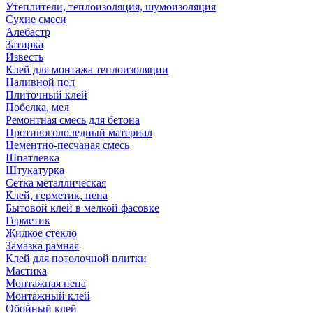
Утеплители, теплоизоляция, шумоизоляция
Сухие смеси
Алебастр
Затирка
Известь
Клей для монтажа теплоизоляции
Наливной пол
Плиточный клей
Побелка, мел
Ремонтная смесь для бетона
Противогололедный материал
Цементно-песчаная смесь
Шпатлевка
Штукатурка
Сетка металлическая
Клей, герметик, пена
Бытовой клей в мелкой фасовке
Герметик
Жидкое стекло
Замазка рамная
Клей для потолочной плитки
Мастика
Монтажная пена
Монтажный клей
Обойный клей