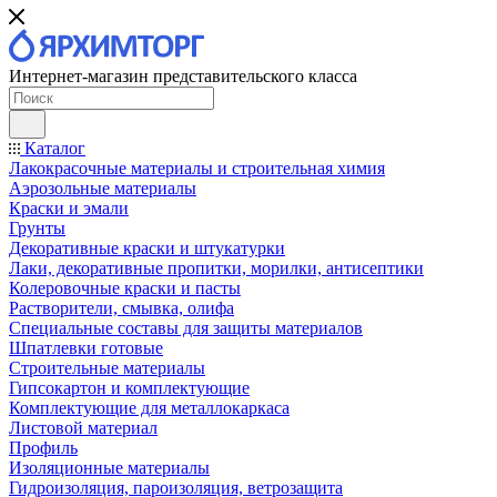
Интернет-магазин представительского класса
Каталог
Лакокрасочные материалы и строительная химия
Аэрозольные материалы
Краски и эмали
Грунты
Декоративные краски и штукатурки
Лаки, декоративные пропитки, морилки, антисептики
Колеровочные краски и пасты
Растворители, смывка, олифа
Специальные составы для защиты материалов
Шпатлевки готовые
Строительные материалы
Гипсокартон и комплектующие
Комплектующие для металлокаркаса
Листовой материал
Профиль
Изоляционные материалы
Гидроизоляция, пароизоляция, ветрозащита