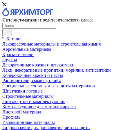
Интернет-магазин представительского класса
Каталог
Лакокрасочные материалы и строительная химия
Аэрозольные материалы
Краски и эмали
Грунты
Декоративные краски и штукатурки
Лаки, декоративные пропитки, морилки, антисептики
Колеровочные краски и пасты
Растворители, смывка, олифа
Специальные составы для защиты материалов
Шпатлевки готовые
Строительные материалы
Гипсокартон и комплектующие
Комплектующие для металлокаркаса
Листовой материал
Профиль
Изоляционные материалы
Гидроизоляция, пароизоляция, ветрозащита