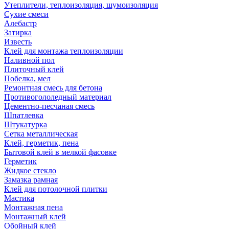
Утеплители, теплоизоляция, шумоизоляция
Сухие смеси
Алебастр
Затирка
Известь
Клей для монтажа теплоизоляции
Наливной пол
Плиточный клей
Побелка, мел
Ремонтная смесь для бетона
Противогололедный материал
Цементно-песчаная смесь
Шпатлевка
Штукатурка
Сетка металлическая
Клей, герметик, пена
Бытовой клей в мелкой фасовке
Герметик
Жидкое стекло
Замазка рамная
Клей для потолочной плитки
Мастика
Монтажная пена
Монтажный клей
Обойный клей