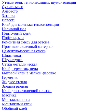
Утеплители, теплоизоляция, шумоизоляция
Сухие смеси
Алебастр
Затирка
Известь
Клей для монтажа теплоизоляции
Наливной пол
Плиточный клей
Побелка, мел
Ремонтная смесь для бетона
Противогололедный материал
Цементно-песчаная смесь
Шпатлевка
Штукатурка
Сетка металлическая
Клей, герметик, пена
Бытовой клей в мелкой фасовке
Герметик
Жидкое стекло
Замазка рамная
Клей для потолочной плитки
Мастика
Монтажная пена
Монтажный клей
Обойный клей