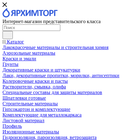
Интернет-магазин представительского класса
Каталог
Лакокрасочные материалы и строительная химия
Аэрозольные материалы
Краски и эмали
Грунты
Декоративные краски и штукатурки
Лаки, декоративные пропитки, морилки, антисептики
Колеровочные краски и пасты
Растворители, смывка, олифа
Специальные составы для защиты материалов
Шпатлевки готовые
Строительные материалы
Гипсокартон и комплектующие
Комплектующие для металлокаркаса
Листовой материал
Профиль
Изоляционные материалы
Гидроизоляция, пароизоляция, ветрозащита