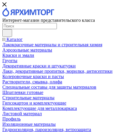
Интернет-магазин представительского класса
Каталог
Лакокрасочные материалы и строительная химия
Аэрозольные материалы
Краски и эмали
Грунты
Декоративные краски и штукатурки
Лаки, декоративные пропитки, морилки, антисептики
Колеровочные краски и пасты
Растворители, смывка, олифа
Специальные составы для защиты материалов
Шпатлевки готовые
Строительные материалы
Гипсокартон и комплектующие
Комплектующие для металлокаркаса
Листовой материал
Профиль
Изоляционные материалы
Гидроизоляция, пароизоляция, ветрозащита