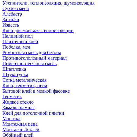
Утеплители, теплоизоляция, шумоизоляция
Сухие смеси
Алебастр
Затирка
Известь
Клей для монтажа теплоизоляции
Наливной пол
Плиточный клей
Побелка, мел
Ремонтная смесь для бетона
Противогололедный материал
Цементно-песчаная смесь
Шпатлевка
Штукатурка
Сетка металлическая
Клей, герметик, пена
Бытовой клей в мелкой фасовке
Герметик
Жидкое стекло
Замазка рамная
Клей для потолочной плитки
Мастика
Монтажная пена
Монтажный клей
Обойный клей