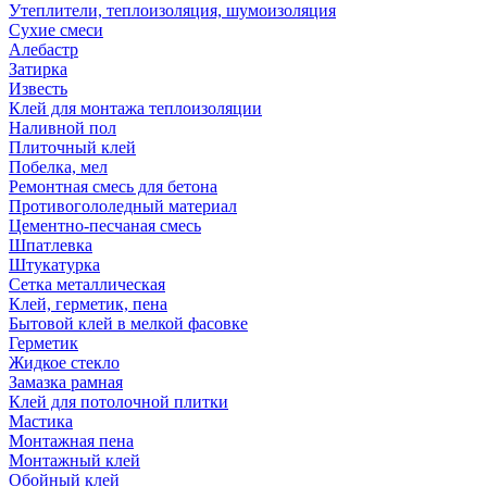
Утеплители, теплоизоляция, шумоизоляция
Сухие смеси
Алебастр
Затирка
Известь
Клей для монтажа теплоизоляции
Наливной пол
Плиточный клей
Побелка, мел
Ремонтная смесь для бетона
Противогололедный материал
Цементно-песчаная смесь
Шпатлевка
Штукатурка
Сетка металлическая
Клей, герметик, пена
Бытовой клей в мелкой фасовке
Герметик
Жидкое стекло
Замазка рамная
Клей для потолочной плитки
Мастика
Монтажная пена
Монтажный клей
Обойный клей