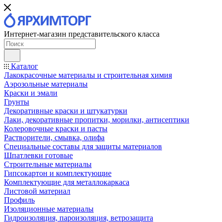
Интернет-магазин представительского класса
Каталог
Лакокрасочные материалы и строительная химия
Аэрозольные материалы
Краски и эмали
Грунты
Декоративные краски и штукатурки
Лаки, декоративные пропитки, морилки, антисептики
Колеровочные краски и пасты
Растворители, смывка, олифа
Специальные составы для защиты материалов
Шпатлевки готовые
Строительные материалы
Гипсокартон и комплектующие
Комплектующие для металлокаркаса
Листовой материал
Профиль
Изоляционные материалы
Гидроизоляция, пароизоляция, ветрозащита