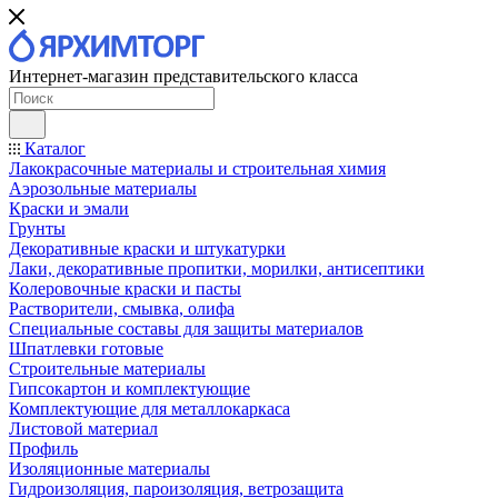
Интернет-магазин представительского класса
Каталог
Лакокрасочные материалы и строительная химия
Аэрозольные материалы
Краски и эмали
Грунты
Декоративные краски и штукатурки
Лаки, декоративные пропитки, морилки, антисептики
Колеровочные краски и пасты
Растворители, смывка, олифа
Специальные составы для защиты материалов
Шпатлевки готовые
Строительные материалы
Гипсокартон и комплектующие
Комплектующие для металлокаркаса
Листовой материал
Профиль
Изоляционные материалы
Гидроизоляция, пароизоляция, ветрозащита