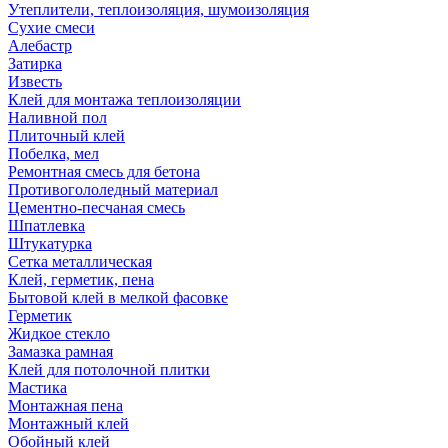
Утеплители, теплоизоляция, шумоизоляция
Сухие смеси
Алебастр
Затирка
Известь
Клей для монтажа теплоизоляции
Наливной пол
Плиточный клей
Побелка, мел
Ремонтная смесь для бетона
Противогололедный материал
Цементно-песчаная смесь
Шпатлевка
Штукатурка
Сетка металлическая
Клей, герметик, пена
Бытовой клей в мелкой фасовке
Герметик
Жидкое стекло
Замазка рамная
Клей для потолочной плитки
Мастика
Монтажная пена
Монтажный клей
Обойный клей