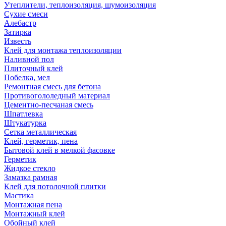
Утеплители, теплоизоляция, шумоизоляция
Сухие смеси
Алебастр
Затирка
Известь
Клей для монтажа теплоизоляции
Наливной пол
Плиточный клей
Побелка, мел
Ремонтная смесь для бетона
Противогололедный материал
Цементно-песчаная смесь
Шпатлевка
Штукатурка
Сетка металлическая
Клей, герметик, пена
Бытовой клей в мелкой фасовке
Герметик
Жидкое стекло
Замазка рамная
Клей для потолочной плитки
Мастика
Монтажная пена
Монтажный клей
Обойный клей