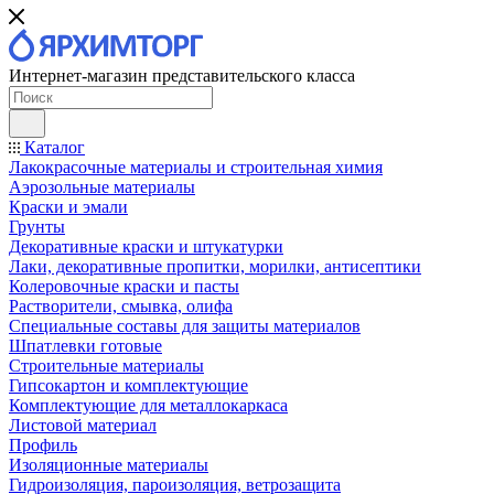
Интернет-магазин представительского класса
Каталог
Лакокрасочные материалы и строительная химия
Аэрозольные материалы
Краски и эмали
Грунты
Декоративные краски и штукатурки
Лаки, декоративные пропитки, морилки, антисептики
Колеровочные краски и пасты
Растворители, смывка, олифа
Специальные составы для защиты материалов
Шпатлевки готовые
Строительные материалы
Гипсокартон и комплектующие
Комплектующие для металлокаркаса
Листовой материал
Профиль
Изоляционные материалы
Гидроизоляция, пароизоляция, ветрозащита