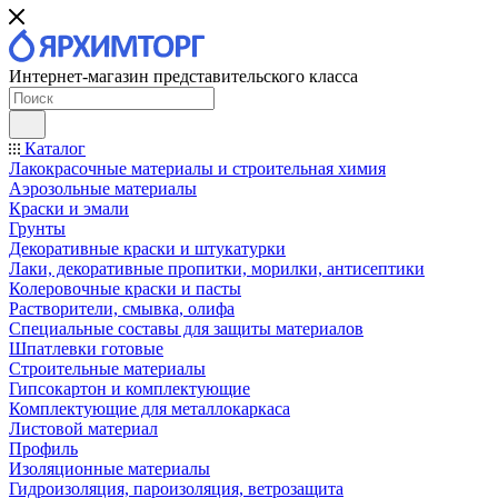
Интернет-магазин представительского класса
Каталог
Лакокрасочные материалы и строительная химия
Аэрозольные материалы
Краски и эмали
Грунты
Декоративные краски и штукатурки
Лаки, декоративные пропитки, морилки, антисептики
Колеровочные краски и пасты
Растворители, смывка, олифа
Специальные составы для защиты материалов
Шпатлевки готовые
Строительные материалы
Гипсокартон и комплектующие
Комплектующие для металлокаркаса
Листовой материал
Профиль
Изоляционные материалы
Гидроизоляция, пароизоляция, ветрозащита