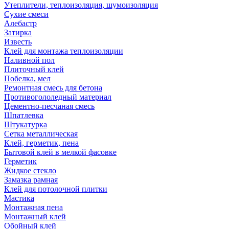
Утеплители, теплоизоляция, шумоизоляция
Сухие смеси
Алебастр
Затирка
Известь
Клей для монтажа теплоизоляции
Наливной пол
Плиточный клей
Побелка, мел
Ремонтная смесь для бетона
Противогололедный материал
Цементно-песчаная смесь
Шпатлевка
Штукатурка
Сетка металлическая
Клей, герметик, пена
Бытовой клей в мелкой фасовке
Герметик
Жидкое стекло
Замазка рамная
Клей для потолочной плитки
Мастика
Монтажная пена
Монтажный клей
Обойный клей