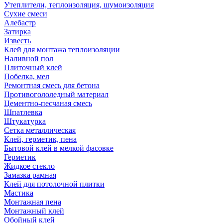
Утеплители, теплоизоляция, шумоизоляция
Сухие смеси
Алебастр
Затирка
Известь
Клей для монтажа теплоизоляции
Наливной пол
Плиточный клей
Побелка, мел
Ремонтная смесь для бетона
Противогололедный материал
Цементно-песчаная смесь
Шпатлевка
Штукатурка
Сетка металлическая
Клей, герметик, пена
Бытовой клей в мелкой фасовке
Герметик
Жидкое стекло
Замазка рамная
Клей для потолочной плитки
Мастика
Монтажная пена
Монтажный клей
Обойный клей