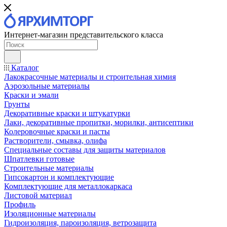
Интернет-магазин представительского класса
Каталог
Лакокрасочные материалы и строительная химия
Аэрозольные материалы
Краски и эмали
Грунты
Декоративные краски и штукатурки
Лаки, декоративные пропитки, морилки, антисептики
Колеровочные краски и пасты
Растворители, смывка, олифа
Специальные составы для защиты материалов
Шпатлевки готовые
Строительные материалы
Гипсокартон и комплектующие
Комплектующие для металлокаркаса
Листовой материал
Профиль
Изоляционные материалы
Гидроизоляция, пароизоляция, ветрозащита