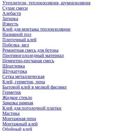
Утеплители, теплоизоляция, шумоизоляция
Сухие смеси
Алебастр
Затирка
Известь
Клей для монтажа теплоизоляции
Наливной пол
Плиточный клей
Побелка, мел
Ремонтная смесь для бетона
Противогололедный материал
Цементно-песчаная смесь
Шпатлевка
Штукатурка
Сетка металлическая
Клей, герметик, пена
Бытовой клей в мелкой фасовке
Герметик
Жидкое стекло
Замазка рамная
Клей для потолочной плитки
Мастика
Монтажная пена
Монтажный клей
Обойный клей