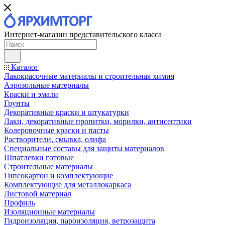
Интернет-магазин представительского класса
Каталог
Лакокрасочные материалы и строительная химия
Аэрозольные материалы
Краски и эмали
Грунты
Декоративные краски и штукатурки
Лаки, декоративные пропитки, морилки, антисептики
Колеровочные краски и пасты
Растворители, смывка, олифа
Специальные составы для защиты материалов
Шпатлевки готовые
Строительные материалы
Гипсокартон и комплектующие
Комплектующие для металлокаркаса
Листовой материал
Профиль
Изоляционные материалы
Гидроизоляция, пароизоляция, ветрозащита