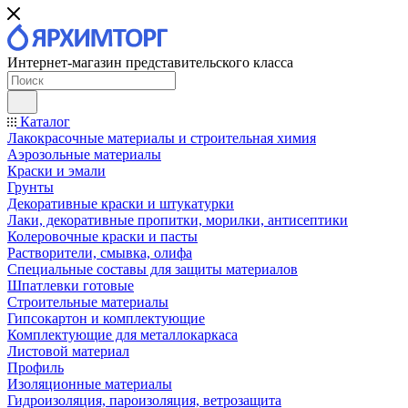
Интернет-магазин представительского класса
Каталог
Лакокрасочные материалы и строительная химия
Аэрозольные материалы
Краски и эмали
Грунты
Декоративные краски и штукатурки
Лаки, декоративные пропитки, морилки, антисептики
Колеровочные краски и пасты
Растворители, смывка, олифа
Специальные составы для защиты материалов
Шпатлевки готовые
Строительные материалы
Гипсокартон и комплектующие
Комплектующие для металлокаркаса
Листовой материал
Профиль
Изоляционные материалы
Гидроизоляция, пароизоляция, ветрозащита