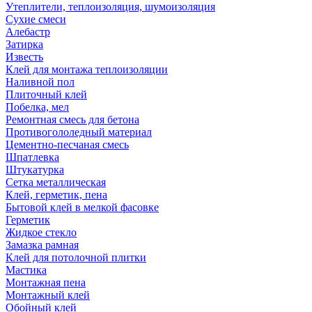
Утеплители, теплоизоляция, шумоизоляция
Сухие смеси
Алебастр
Затирка
Известь
Клей для монтажа теплоизоляции
Наливной пол
Плиточный клей
Побелка, мел
Ремонтная смесь для бетона
Противогололедный материал
Цементно-песчаная смесь
Шпатлевка
Штукатурка
Сетка металлическая
Клей, герметик, пена
Бытовой клей в мелкой фасовке
Герметик
Жидкое стекло
Замазка рамная
Клей для потолочной плитки
Мастика
Монтажная пена
Монтажный клей
Обойный клей