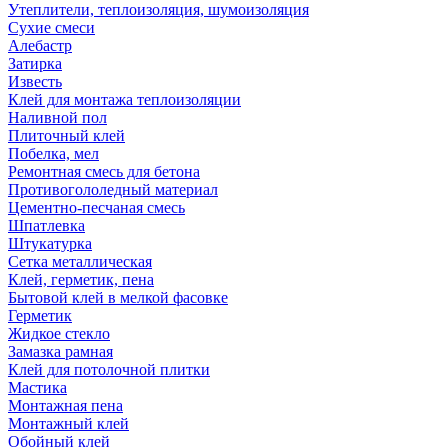
Утеплители, теплоизоляция, шумоизоляция
Сухие смеси
Алебастр
Затирка
Известь
Клей для монтажа теплоизоляции
Наливной пол
Плиточный клей
Побелка, мел
Ремонтная смесь для бетона
Противогололедный материал
Цементно-песчаная смесь
Шпатлевка
Штукатурка
Сетка металлическая
Клей, герметик, пена
Бытовой клей в мелкой фасовке
Герметик
Жидкое стекло
Замазка рамная
Клей для потолочной плитки
Мастика
Монтажная пена
Монтажный клей
Обойный клей