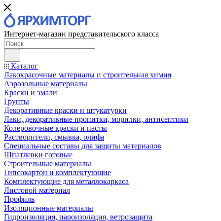
Интернет-магазин представительского класса
Каталог
Лакокрасочные материалы и строительная химия
Аэрозольные материалы
Краски и эмали
Грунты
Декоративные краски и штукатурки
Лаки, декоративные пропитки, морилки, антисептики
Колеровочные краски и пасты
Растворители, смывка, олифа
Специальные составы для защиты материалов
Шпатлевки готовые
Строительные материалы
Гипсокартон и комплектующие
Комплектующие для металлокаркаса
Листовой материал
Профиль
Изоляционные материалы
Гидроизоляция, пароизоляция, ветрозащита