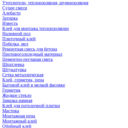
Утеплители, теплоизоляция, шумоизоляция
Сухие смеси
Алебастр
Затирка
Известь
Клей для монтажа теплоизоляции
Наливной пол
Плиточный клей
Побелка, мел
Ремонтная смесь для бетона
Противогололедный материал
Цементно-песчаная смесь
Шпатлевка
Штукатурка
Сетка металлическая
Клей, герметик, пена
Бытовой клей в мелкой фасовке
Герметик
Жидкое стекло
Замазка рамная
Клей для потолочной плитки
Мастика
Монтажная пена
Монтажный клей
Обойный клей