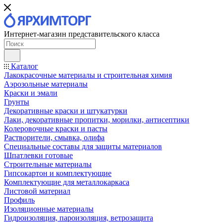
Интернет-магазин представительского класса
Каталог
Лакокрасочные материалы и строительная химия
Аэрозольные материалы
Краски и эмали
Грунты
Декоративные краски и штукатурки
Лаки, декоративные пропитки, морилки, антисептики
Колеровочные краски и пасты
Растворители, смывка, олифа
Специальные составы для защиты материалов
Шпатлевки готовые
Строительные материалы
Гипсокартон и комплектующие
Комплектующие для металлокаркаса
Листовой материал
Профиль
Изоляционные материалы
Гидроизоляция, пароизоляция, ветрозащита