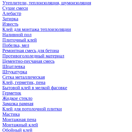
Утеплители, теплоизоляция, шумоизоляция
Сухие смеси
Алебастр
Затирка
Известь
Клей для монтажа теплоизоляции
Наливной пол
Плиточный клей
Побелка, мел
Ремонтная смесь для бетона
Противогололедный материал
Цементно-песчаная смесь
Шпатлевка
Штукатурка
Сетка металлическая
Клей, герметик, пена
Бытовой клей в мелкой фасовке
Герметик
Жидкое стекло
Замазка рамная
Клей для потолочной плитки
Мастика
Монтажная пена
Монтажный клей
Обойный клей