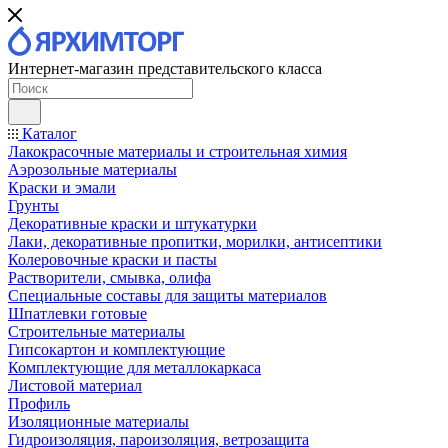
Интернет-магазин представительского класса
Каталог
Лакокрасочные материалы и строительная химия
Аэрозольные материалы
Краски и эмали
Грунты
Декоративные краски и штукатурки
Лаки, декоративные пропитки, морилки, антисептики
Колеровочные краски и пасты
Растворители, смывка, олифа
Специальные составы для защиты материалов
Шпатлевки готовые
Строительные материалы
Гипсокартон и комплектующие
Комплектующие для металлокаркаса
Листовой материал
Профиль
Изоляционные материалы
Гидроизоляция, пароизоляция, ветрозащита