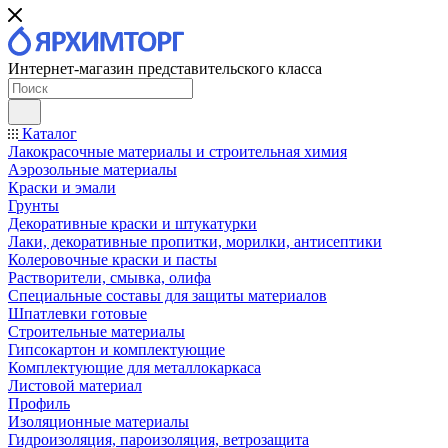
Интернет-магазин представительского класса
Каталог
Лакокрасочные материалы и строительная химия
Аэрозольные материалы
Краски и эмали
Грунты
Декоративные краски и штукатурки
Лаки, декоративные пропитки, морилки, антисептики
Колеровочные краски и пасты
Растворители, смывка, олифа
Специальные составы для защиты материалов
Шпатлевки готовые
Строительные материалы
Гипсокартон и комплектующие
Комплектующие для металлокаркаса
Листовой материал
Профиль
Изоляционные материалы
Гидроизоляция, пароизоляция, ветрозащита