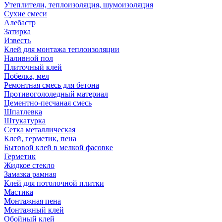
Утеплители, теплоизоляция, шумоизоляция
Сухие смеси
Алебастр
Затирка
Известь
Клей для монтажа теплоизоляции
Наливной пол
Плиточный клей
Побелка, мел
Ремонтная смесь для бетона
Противогололедный материал
Цементно-песчаная смесь
Шпатлевка
Штукатурка
Сетка металлическая
Клей, герметик, пена
Бытовой клей в мелкой фасовке
Герметик
Жидкое стекло
Замазка рамная
Клей для потолочной плитки
Мастика
Монтажная пена
Монтажный клей
Обойный клей