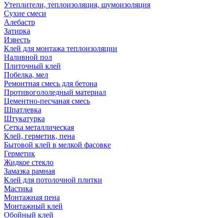
Утеплители, теплоизоляция, шумоизоляция
Сухие смеси
Алебастр
Затирка
Известь
Клей для монтажа теплоизоляции
Наливной пол
Плиточный клей
Побелка, мел
Ремонтная смесь для бетона
Противогололедный материал
Цементно-песчаная смесь
Шпатлевка
Штукатурка
Сетка металлическая
Клей, герметик, пена
Бытовой клей в мелкой фасовке
Герметик
Жидкое стекло
Замазка рамная
Клей для потолочной плитки
Мастика
Монтажная пена
Монтажный клей
Обойный клей