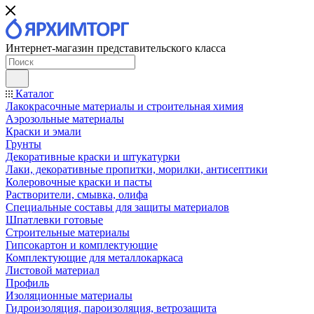
Интернет-магазин представительского класса
Каталог
Лакокрасочные материалы и строительная химия
Аэрозольные материалы
Краски и эмали
Грунты
Декоративные краски и штукатурки
Лаки, декоративные пропитки, морилки, антисептики
Колеровочные краски и пасты
Растворители, смывка, олифа
Специальные составы для защиты материалов
Шпатлевки готовые
Строительные материалы
Гипсокартон и комплектующие
Комплектующие для металлокаркаса
Листовой материал
Профиль
Изоляционные материалы
Гидроизоляция, пароизоляция, ветрозащита