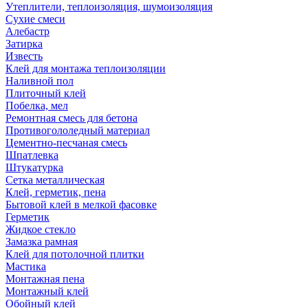
Утеплители, теплоизоляция, шумоизоляция
Сухие смеси
Алебастр
Затирка
Известь
Клей для монтажа теплоизоляции
Наливной пол
Плиточный клей
Побелка, мел
Ремонтная смесь для бетона
Противогололедный материал
Цементно-песчаная смесь
Шпатлевка
Штукатурка
Сетка металлическая
Клей, герметик, пена
Бытовой клей в мелкой фасовке
Герметик
Жидкое стекло
Замазка рамная
Клей для потолочной плитки
Мастика
Монтажная пена
Монтажный клей
Обойный клей