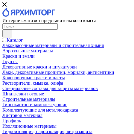
Интернет-магазин представительского класса
Каталог
Лакокрасочные материалы и строительная химия
Аэрозольные материалы
Краски и эмали
Грунты
Декоративные краски и штукатурки
Лаки, декоративные пропитки, морилки, антисептики
Колеровочные краски и пасты
Растворители, смывка, олифа
Специальные составы для защиты материалов
Шпатлевки готовые
Строительные материалы
Гипсокартон и комплектующие
Комплектующие для металлокаркаса
Листовой материал
Профиль
Изоляционные материалы
Гидроизоляция, пароизоляция, ветрозащита