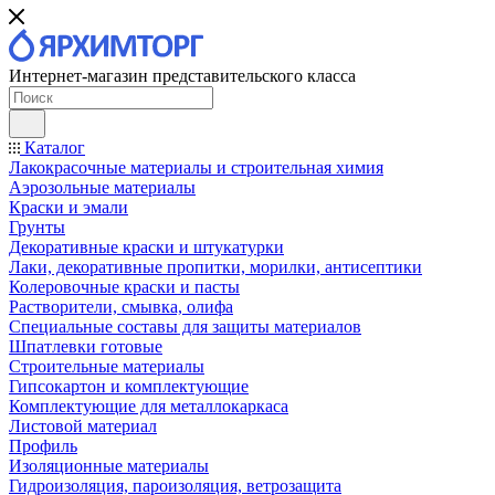
Интернет-магазин представительского класса
Каталог
Лакокрасочные материалы и строительная химия
Аэрозольные материалы
Краски и эмали
Грунты
Декоративные краски и штукатурки
Лаки, декоративные пропитки, морилки, антисептики
Колеровочные краски и пасты
Растворители, смывка, олифа
Специальные составы для защиты материалов
Шпатлевки готовые
Строительные материалы
Гипсокартон и комплектующие
Комплектующие для металлокаркаса
Листовой материал
Профиль
Изоляционные материалы
Гидроизоляция, пароизоляция, ветрозащита