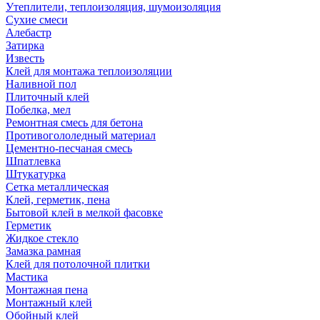
Утеплители, теплоизоляция, шумоизоляция
Сухие смеси
Алебастр
Затирка
Известь
Клей для монтажа теплоизоляции
Наливной пол
Плиточный клей
Побелка, мел
Ремонтная смесь для бетона
Противогололедный материал
Цементно-песчаная смесь
Шпатлевка
Штукатурка
Сетка металлическая
Клей, герметик, пена
Бытовой клей в мелкой фасовке
Герметик
Жидкое стекло
Замазка рамная
Клей для потолочной плитки
Мастика
Монтажная пена
Монтажный клей
Обойный клей