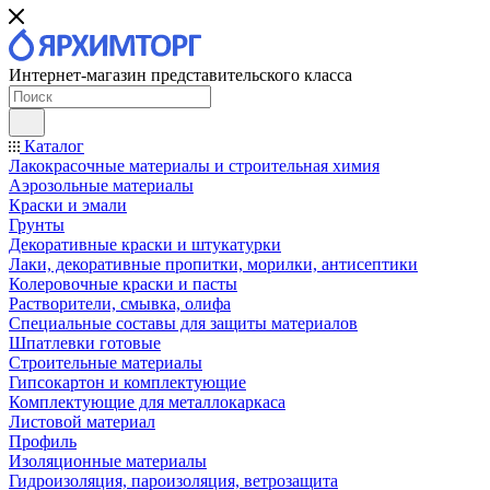
Интернет-магазин представительского класса
Каталог
Лакокрасочные материалы и строительная химия
Аэрозольные материалы
Краски и эмали
Грунты
Декоративные краски и штукатурки
Лаки, декоративные пропитки, морилки, антисептики
Колеровочные краски и пасты
Растворители, смывка, олифа
Специальные составы для защиты материалов
Шпатлевки готовые
Строительные материалы
Гипсокартон и комплектующие
Комплектующие для металлокаркаса
Листовой материал
Профиль
Изоляционные материалы
Гидроизоляция, пароизоляция, ветрозащита