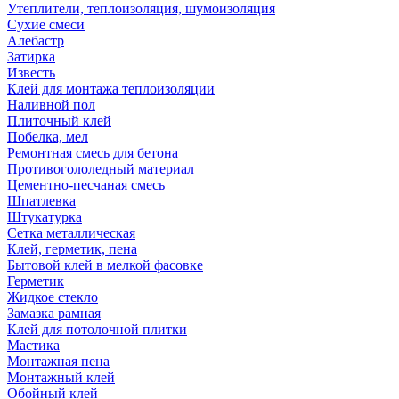
Утеплители, теплоизоляция, шумоизоляция
Сухие смеси
Алебастр
Затирка
Известь
Клей для монтажа теплоизоляции
Наливной пол
Плиточный клей
Побелка, мел
Ремонтная смесь для бетона
Противогололедный материал
Цементно-песчаная смесь
Шпатлевка
Штукатурка
Сетка металлическая
Клей, герметик, пена
Бытовой клей в мелкой фасовке
Герметик
Жидкое стекло
Замазка рамная
Клей для потолочной плитки
Мастика
Монтажная пена
Монтажный клей
Обойный клей