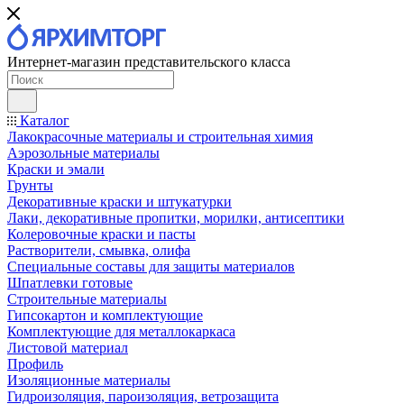
Интернет-магазин представительского класса
Каталог
Лакокрасочные материалы и строительная химия
Аэрозольные материалы
Краски и эмали
Грунты
Декоративные краски и штукатурки
Лаки, декоративные пропитки, морилки, антисептики
Колеровочные краски и пасты
Растворители, смывка, олифа
Специальные составы для защиты материалов
Шпатлевки готовые
Строительные материалы
Гипсокартон и комплектующие
Комплектующие для металлокаркаса
Листовой материал
Профиль
Изоляционные материалы
Гидроизоляция, пароизоляция, ветрозащита