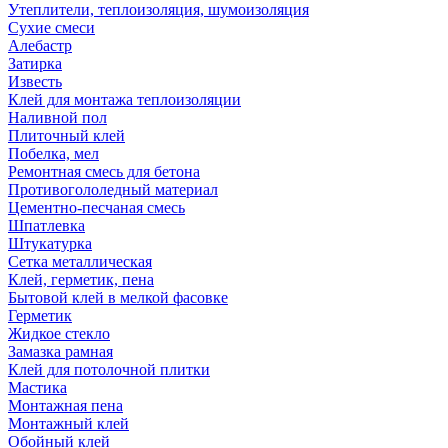
Утеплители, теплоизоляция, шумоизоляция
Сухие смеси
Алебастр
Затирка
Известь
Клей для монтажа теплоизоляции
Наливной пол
Плиточный клей
Побелка, мел
Ремонтная смесь для бетона
Противогололедный материал
Цементно-песчаная смесь
Шпатлевка
Штукатурка
Сетка металлическая
Клей, герметик, пена
Бытовой клей в мелкой фасовке
Герметик
Жидкое стекло
Замазка рамная
Клей для потолочной плитки
Мастика
Монтажная пена
Монтажный клей
Обойный клей