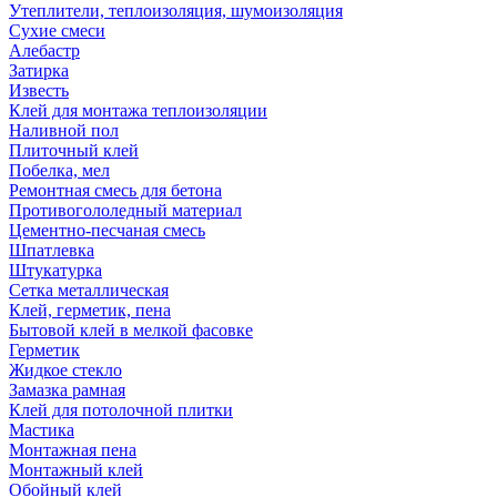
Утеплители, теплоизоляция, шумоизоляция
Сухие смеси
Алебастр
Затирка
Известь
Клей для монтажа теплоизоляции
Наливной пол
Плиточный клей
Побелка, мел
Ремонтная смесь для бетона
Противогололедный материал
Цементно-песчаная смесь
Шпатлевка
Штукатурка
Сетка металлическая
Клей, герметик, пена
Бытовой клей в мелкой фасовке
Герметик
Жидкое стекло
Замазка рамная
Клей для потолочной плитки
Мастика
Монтажная пена
Монтажный клей
Обойный клей