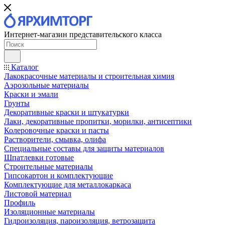
Интернет-магазин представительского класса
Каталог
Лакокрасочные материалы и строительная химия
Аэрозольные материалы
Краски и эмали
Грунты
Декоративные краски и штукатурки
Лаки, декоративные пропитки, морилки, антисептики
Колеровочные краски и пасты
Растворители, смывка, олифа
Специальные составы для защиты материалов
Шпатлевки готовые
Строительные материалы
Гипсокартон и комплектующие
Комплектующие для металлокаркаса
Листовой материал
Профиль
Изоляционные материалы
Гидроизоляция, пароизоляция, ветрозащита