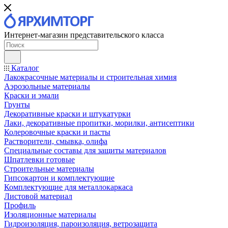
Интернет-магазин представительского класса
Каталог
Лакокрасочные материалы и строительная химия
Аэрозольные материалы
Краски и эмали
Грунты
Декоративные краски и штукатурки
Лаки, декоративные пропитки, морилки, антисептики
Колеровочные краски и пасты
Растворители, смывка, олифа
Специальные составы для защиты материалов
Шпатлевки готовые
Строительные материалы
Гипсокартон и комплектующие
Комплектующие для металлокаркаса
Листовой материал
Профиль
Изоляционные материалы
Гидроизоляция, пароизоляция, ветрозащита