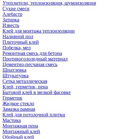
Утеплители, теплоизоляция, шумоизоляция
Сухие смеси
Алебастр
Затирка
Известь
Клей для монтажа теплоизоляции
Наливной пол
Плиточный клей
Побелка, мел
Ремонтная смесь для бетона
Противогололедный материал
Цементно-песчаная смесь
Шпатлевка
Штукатурка
Сетка металлическая
Клей, герметик, пена
Бытовой клей в мелкой фасовке
Герметик
Жидкое стекло
Замазка рамная
Клей для потолочной плитки
Мастика
Монтажная пена
Монтажный клей
Обойный клей