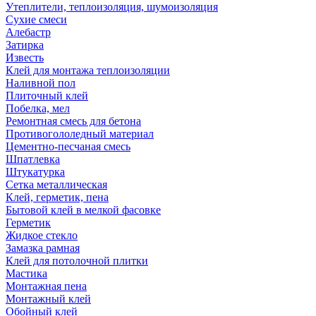
Утеплители, теплоизоляция, шумоизоляция
Сухие смеси
Алебастр
Затирка
Известь
Клей для монтажа теплоизоляции
Наливной пол
Плиточный клей
Побелка, мел
Ремонтная смесь для бетона
Противогололедный материал
Цементно-песчаная смесь
Шпатлевка
Штукатурка
Сетка металлическая
Клей, герметик, пена
Бытовой клей в мелкой фасовке
Герметик
Жидкое стекло
Замазка рамная
Клей для потолочной плитки
Мастика
Монтажная пена
Монтажный клей
Обойный клей