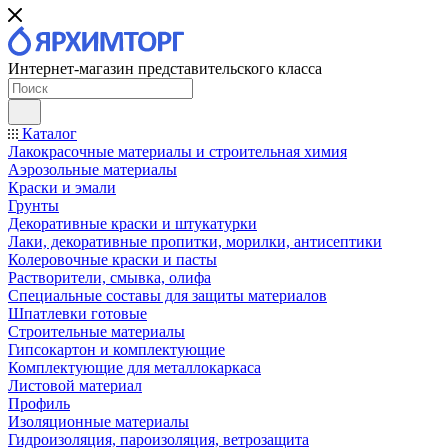
Интернет-магазин представительского класса
Каталог
Лакокрасочные материалы и строительная химия
Аэрозольные материалы
Краски и эмали
Грунты
Декоративные краски и штукатурки
Лаки, декоративные пропитки, морилки, антисептики
Колеровочные краски и пасты
Растворители, смывка, олифа
Специальные составы для защиты материалов
Шпатлевки готовые
Строительные материалы
Гипсокартон и комплектующие
Комплектующие для металлокаркаса
Листовой материал
Профиль
Изоляционные материалы
Гидроизоляция, пароизоляция, ветрозащита