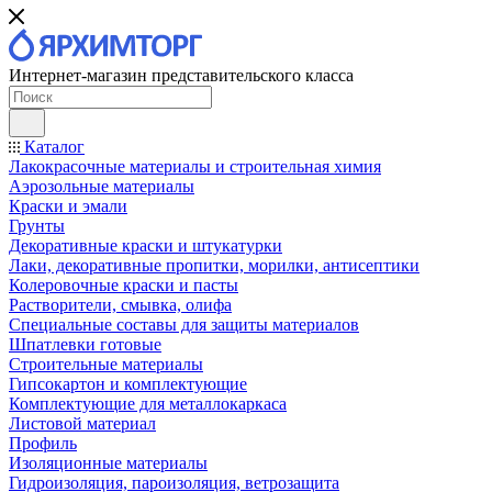
Интернет-магазин представительского класса
Каталог
Лакокрасочные материалы и строительная химия
Аэрозольные материалы
Краски и эмали
Грунты
Декоративные краски и штукатурки
Лаки, декоративные пропитки, морилки, антисептики
Колеровочные краски и пасты
Растворители, смывка, олифа
Специальные составы для защиты материалов
Шпатлевки готовые
Строительные материалы
Гипсокартон и комплектующие
Комплектующие для металлокаркаса
Листовой материал
Профиль
Изоляционные материалы
Гидроизоляция, пароизоляция, ветрозащита