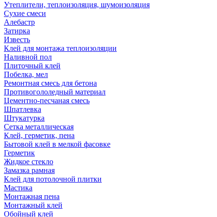
Утеплители, теплоизоляция, шумоизоляция
Сухие смеси
Алебастр
Затирка
Известь
Клей для монтажа теплоизоляции
Наливной пол
Плиточный клей
Побелка, мел
Ремонтная смесь для бетона
Противогололедный материал
Цементно-песчаная смесь
Шпатлевка
Штукатурка
Сетка металлическая
Клей, герметик, пена
Бытовой клей в мелкой фасовке
Герметик
Жидкое стекло
Замазка рамная
Клей для потолочной плитки
Мастика
Монтажная пена
Монтажный клей
Обойный клей