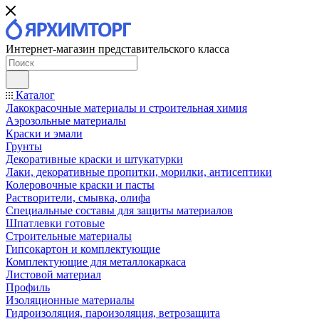
Интернет-магазин представительского класса
Каталог
Лакокрасочные материалы и строительная химия
Аэрозольные материалы
Краски и эмали
Грунты
Декоративные краски и штукатурки
Лаки, декоративные пропитки, морилки, антисептики
Колеровочные краски и пасты
Растворители, смывка, олифа
Специальные составы для защиты материалов
Шпатлевки готовые
Строительные материалы
Гипсокартон и комплектующие
Комплектующие для металлокаркаса
Листовой материал
Профиль
Изоляционные материалы
Гидроизоляция, пароизоляция, ветрозащита