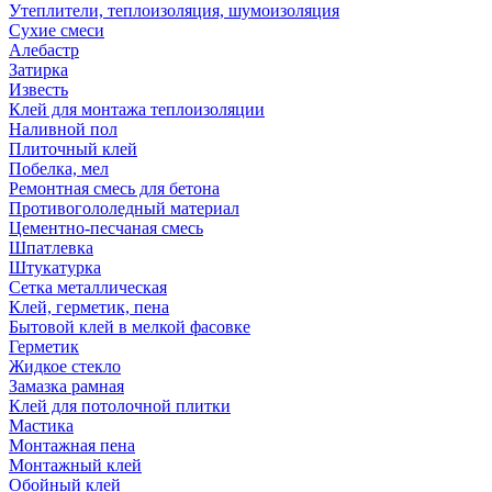
Утеплители, теплоизоляция, шумоизоляция
Сухие смеси
Алебастр
Затирка
Известь
Клей для монтажа теплоизоляции
Наливной пол
Плиточный клей
Побелка, мел
Ремонтная смесь для бетона
Противогололедный материал
Цементно-песчаная смесь
Шпатлевка
Штукатурка
Сетка металлическая
Клей, герметик, пена
Бытовой клей в мелкой фасовке
Герметик
Жидкое стекло
Замазка рамная
Клей для потолочной плитки
Мастика
Монтажная пена
Монтажный клей
Обойный клей