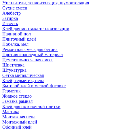
Утеплители, теплоизоляция, шумоизоляция
Сухие смеси
Алебастр
Затирка
Известь
Клей для монтажа теплоизоляции
Наливной пол
Плиточный клей
Побелка, мел
Ремонтная смесь для бетона
Противогололедный материал
Цементно-песчаная смесь
Шпатлевка
Штукатурка
Сетка металлическая
Клей, герметик, пена
Бытовой клей в мелкой фасовке
Герметик
Жидкое стекло
Замазка рамная
Клей для потолочной плитки
Мастика
Монтажная пена
Монтажный клей
Обойный клей