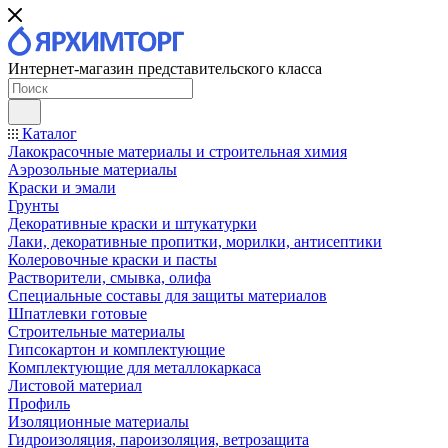
Интернет-магазин представительского класса
Каталог
Лакокрасочные материалы и строительная химия
Аэрозольные материалы
Краски и эмали
Грунты
Декоративные краски и штукатурки
Лаки, декоративные пропитки, морилки, антисептики
Колеровочные краски и пасты
Растворители, смывка, олифа
Специальные составы для защиты материалов
Шпатлевки готовые
Строительные материалы
Гипсокартон и комплектующие
Комплектующие для металлокаркаса
Листовой материал
Профиль
Изоляционные материалы
Гидроизоляция, пароизоляция, ветрозащита