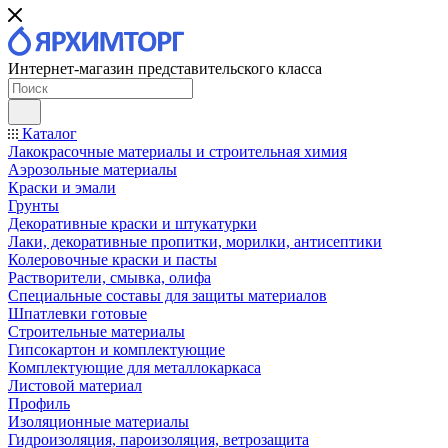
Интернет-магазин представительского класса
Каталог
Лакокрасочные материалы и строительная химия
Аэрозольные материалы
Краски и эмали
Грунты
Декоративные краски и штукатурки
Лаки, декоративные пропитки, морилки, антисептики
Колеровочные краски и пасты
Растворители, смывка, олифа
Специальные составы для защиты материалов
Шпатлевки готовые
Строительные материалы
Гипсокартон и комплектующие
Комплектующие для металлокаркаса
Листовой материал
Профиль
Изоляционные материалы
Гидроизоляция, пароизоляция, ветрозащита