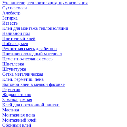
Утеплители, теплоизоляция, шумоизоляция
Сухие смеси
Алебастр
Затирка
Известь
Клей для монтажа теплоизоляции
Наливной пол
Плиточный клей
Побелка, мел
Ремонтная смесь для бетона
Противогололедный материал
Цементно-песчаная смесь
Шпатлевка
Штукатурка
Сетка металлическая
Клей, герметик, пена
Бытовой клей в мелкой фасовке
Герметик
Жидкое стекло
Замазка рамная
Клей для потолочной плитки
Мастика
Монтажная пена
Монтажный клей
Обойный клей