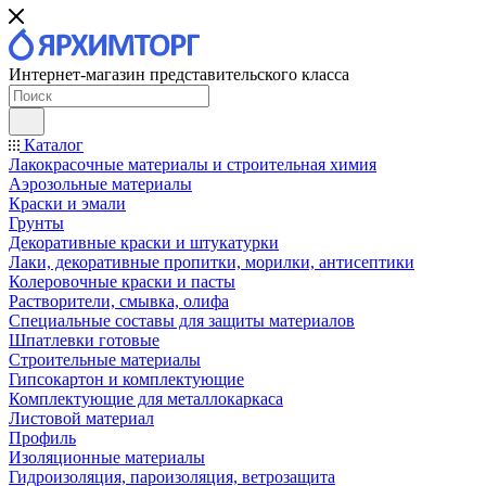
Интернет-магазин представительского класса
Каталог
Лакокрасочные материалы и строительная химия
Аэрозольные материалы
Краски и эмали
Грунты
Декоративные краски и штукатурки
Лаки, декоративные пропитки, морилки, антисептики
Колеровочные краски и пасты
Растворители, смывка, олифа
Специальные составы для защиты материалов
Шпатлевки готовые
Строительные материалы
Гипсокартон и комплектующие
Комплектующие для металлокаркаса
Листовой материал
Профиль
Изоляционные материалы
Гидроизоляция, пароизоляция, ветрозащита