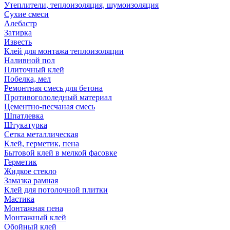
Утеплители, теплоизоляция, шумоизоляция
Сухие смеси
Алебастр
Затирка
Известь
Клей для монтажа теплоизоляции
Наливной пол
Плиточный клей
Побелка, мел
Ремонтная смесь для бетона
Противогололедный материал
Цементно-песчаная смесь
Шпатлевка
Штукатурка
Сетка металлическая
Клей, герметик, пена
Бытовой клей в мелкой фасовке
Герметик
Жидкое стекло
Замазка рамная
Клей для потолочной плитки
Мастика
Монтажная пена
Монтажный клей
Обойный клей