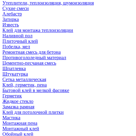
Утеплители, теплоизоляция, шумоизоляция
Сухие смеси
Алебастр
Затирка
Известь
Клей для монтажа теплоизоляции
Наливной пол
Плиточный клей
Побелка, мел
Ремонтная смесь для бетона
Противогололедный материал
Цементно-песчаная смесь
Шпатлевка
Штукатурка
Сетка металлическая
Клей, герметик, пена
Бытовой клей в мелкой фасовке
Герметик
Жидкое стекло
Замазка рамная
Клей для потолочной плитки
Мастика
Монтажная пена
Монтажный клей
Обойный клей