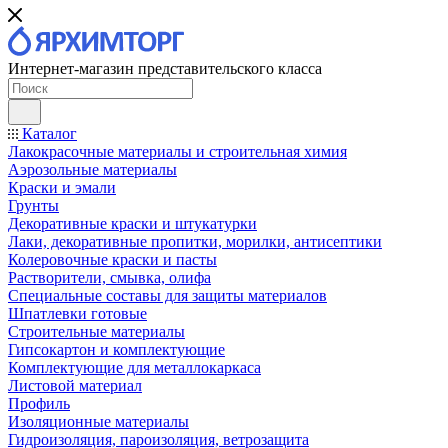
Интернет-магазин представительского класса
Каталог
Лакокрасочные материалы и строительная химия
Аэрозольные материалы
Краски и эмали
Грунты
Декоративные краски и штукатурки
Лаки, декоративные пропитки, морилки, антисептики
Колеровочные краски и пасты
Растворители, смывка, олифа
Специальные составы для защиты материалов
Шпатлевки готовые
Строительные материалы
Гипсокартон и комплектующие
Комплектующие для металлокаркаса
Листовой материал
Профиль
Изоляционные материалы
Гидроизоляция, пароизоляция, ветрозащита