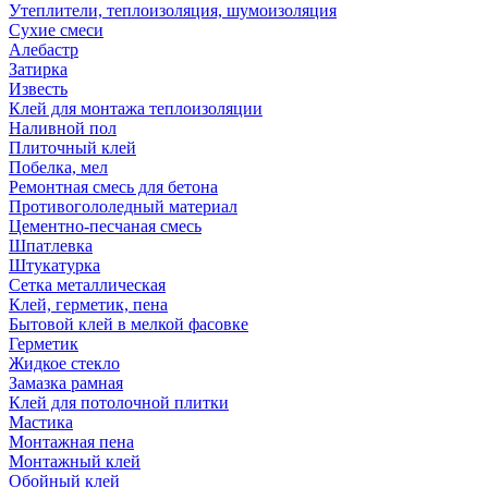
Утеплители, теплоизоляция, шумоизоляция
Сухие смеси
Алебастр
Затирка
Известь
Клей для монтажа теплоизоляции
Наливной пол
Плиточный клей
Побелка, мел
Ремонтная смесь для бетона
Противогололедный материал
Цементно-песчаная смесь
Шпатлевка
Штукатурка
Сетка металлическая
Клей, герметик, пена
Бытовой клей в мелкой фасовке
Герметик
Жидкое стекло
Замазка рамная
Клей для потолочной плитки
Мастика
Монтажная пена
Монтажный клей
Обойный клей