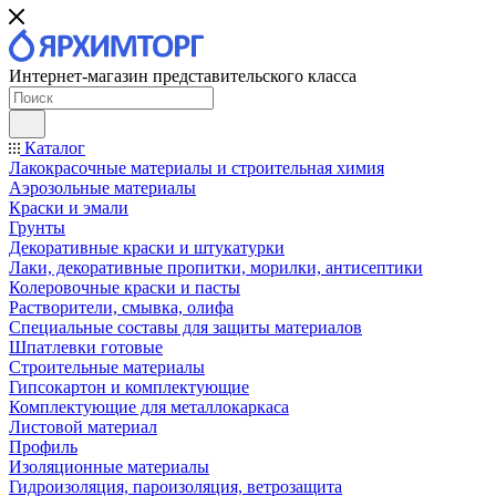
Интернет-магазин представительского класса
Каталог
Лакокрасочные материалы и строительная химия
Аэрозольные материалы
Краски и эмали
Грунты
Декоративные краски и штукатурки
Лаки, декоративные пропитки, морилки, антисептики
Колеровочные краски и пасты
Растворители, смывка, олифа
Специальные составы для защиты материалов
Шпатлевки готовые
Строительные материалы
Гипсокартон и комплектующие
Комплектующие для металлокаркаса
Листовой материал
Профиль
Изоляционные материалы
Гидроизоляция, пароизоляция, ветрозащита