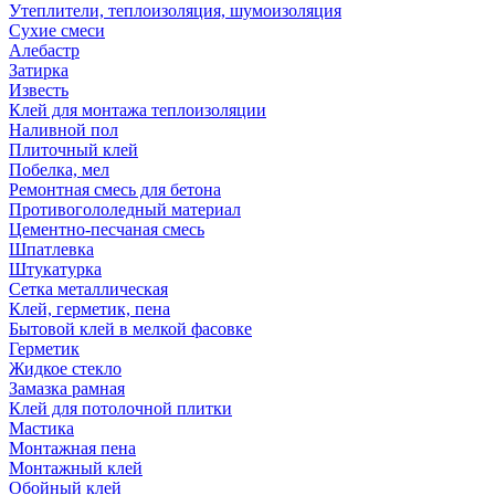
Утеплители, теплоизоляция, шумоизоляция
Сухие смеси
Алебастр
Затирка
Известь
Клей для монтажа теплоизоляции
Наливной пол
Плиточный клей
Побелка, мел
Ремонтная смесь для бетона
Противогололедный материал
Цементно-песчаная смесь
Шпатлевка
Штукатурка
Сетка металлическая
Клей, герметик, пена
Бытовой клей в мелкой фасовке
Герметик
Жидкое стекло
Замазка рамная
Клей для потолочной плитки
Мастика
Монтажная пена
Монтажный клей
Обойный клей