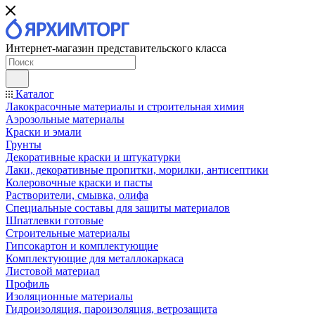
Интернет-магазин представительского класса
Каталог
Лакокрасочные материалы и строительная химия
Аэрозольные материалы
Краски и эмали
Грунты
Декоративные краски и штукатурки
Лаки, декоративные пропитки, морилки, антисептики
Колеровочные краски и пасты
Растворители, смывка, олифа
Специальные составы для защиты материалов
Шпатлевки готовые
Строительные материалы
Гипсокартон и комплектующие
Комплектующие для металлокаркаса
Листовой материал
Профиль
Изоляционные материалы
Гидроизоляция, пароизоляция, ветрозащита