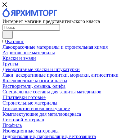
Интернет-магазин представительского класса
Каталог
Лакокрасочные материалы и строительная химия
Аэрозольные материалы
Краски и эмали
Грунты
Декоративные краски и штукатурки
Лаки, декоративные пропитки, морилки, антисептики
Колеровочные краски и пасты
Растворители, смывка, олифа
Специальные составы для защиты материалов
Шпатлевки готовые
Строительные материалы
Гипсокартон и комплектующие
Комплектующие для металлокаркаса
Листовой материал
Профиль
Изоляционные материалы
Гидроизоляция, пароизоляция, ветрозащита