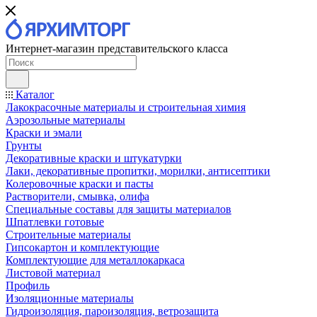
Интернет-магазин представительского класса
Каталог
Лакокрасочные материалы и строительная химия
Аэрозольные материалы
Краски и эмали
Грунты
Декоративные краски и штукатурки
Лаки, декоративные пропитки, морилки, антисептики
Колеровочные краски и пасты
Растворители, смывка, олифа
Специальные составы для защиты материалов
Шпатлевки готовые
Строительные материалы
Гипсокартон и комплектующие
Комплектующие для металлокаркаса
Листовой материал
Профиль
Изоляционные материалы
Гидроизоляция, пароизоляция, ветрозащита