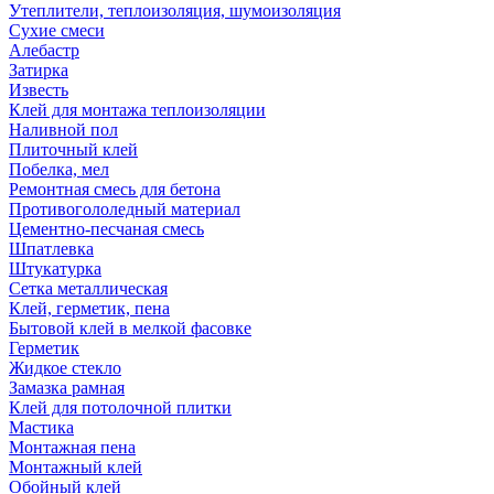
Утеплители, теплоизоляция, шумоизоляция
Сухие смеси
Алебастр
Затирка
Известь
Клей для монтажа теплоизоляции
Наливной пол
Плиточный клей
Побелка, мел
Ремонтная смесь для бетона
Противогололедный материал
Цементно-песчаная смесь
Шпатлевка
Штукатурка
Сетка металлическая
Клей, герметик, пена
Бытовой клей в мелкой фасовке
Герметик
Жидкое стекло
Замазка рамная
Клей для потолочной плитки
Мастика
Монтажная пена
Монтажный клей
Обойный клей